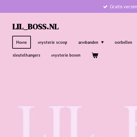
Gratis verze
Ga
direct
naar
LIL_BOSS.NL
de
hoofdinhoud
Home
mysterie scoop
armbanden
oorbellen
sleutelhangers
mysterie boxen