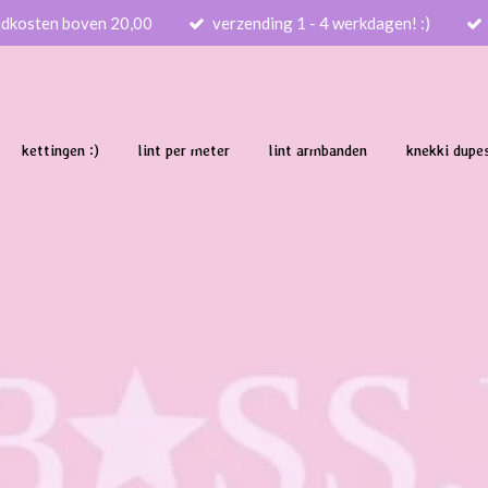
ndkosten boven 20,00
verzending 1 - 4 werkdagen! :)
kettingen :)
lint per meter
lint armbanden
knekki dupe