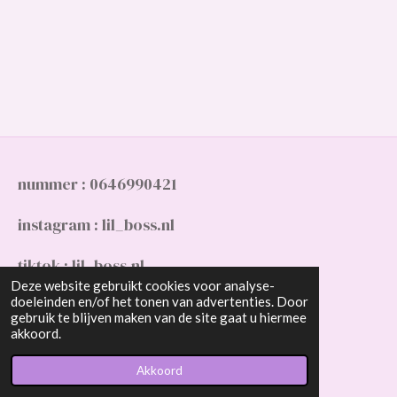
nummer : 0646990421
instagram : lil_boss.nl
tiktok : lil_boss.nl
Deze website gebruikt cookies voor analyse-
doeleinden en/of het tonen van advertenties. Door
gmail : Slimanimaya10@gmail.com
gebruik te blijven maken van de site gaat u hiermee
© 2023 - 2026 lil_boss.nl
akkoord.
Powered by
JouwWeb
Akkoord