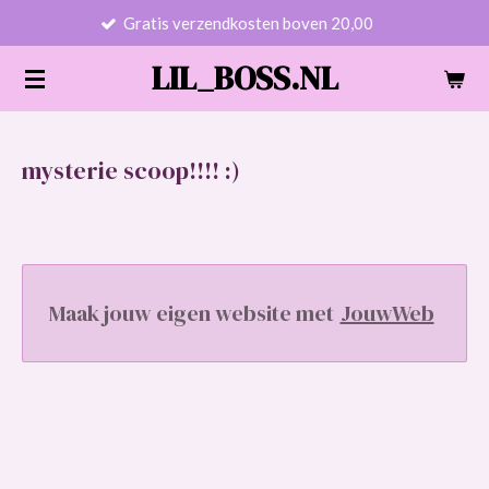
Gratis verzendkosten boven 20,00
Ga
direct
LIL_BOSS.NL
naar
de
hoofdinhoud
mysterie scoop!!!! :)
Maak jouw eigen website met
JouwWeb