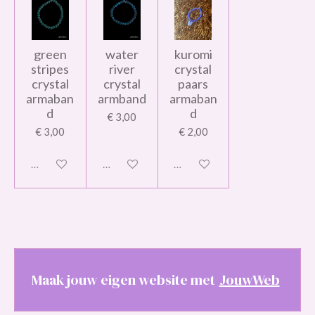
green
water
kuromi
stripes
river
crystal
crystal
crystal
paars
armaban
armband
armaban
d
d
€ 3,00
€ 3,00
€ 2,00
Uitgeschakeld
Uitgeschakeld
Uitgeschakeld
Maak jouw eigen website met
JouwWeb