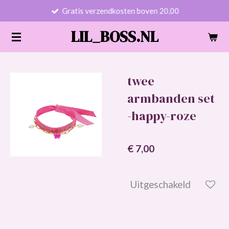
Gratis verzendkosten boven 20,00
Ga
direct
LIL_BOSS.NL
naar
de
hoofdinhoud
twee
armbanden set
-happy-roze
€ 7,00
Uitgeschakeld