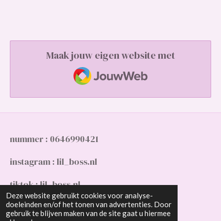
Maak jouw eigen website met
JouwWeb
nummer : 0646990421
instagram : lil_boss.nl
tiktok : lil_boss.nl
Deze website gebruikt cookies voor analyse-
doeleinden en/of het tonen van advertenties. Door
gmail : Slimanimaya10@gmail.com
gebruik te blijven maken van de site gaat u hiermee
© 2023 - 2026 lil_boss.nl