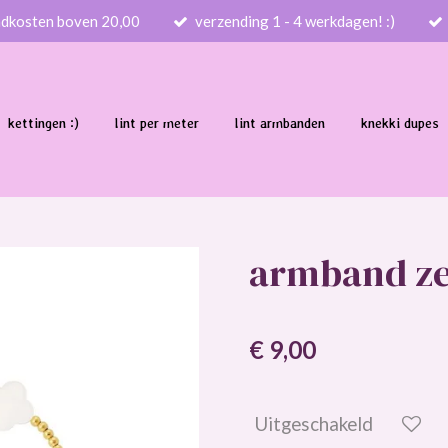
ndkosten boven 20,00
verzending 1 - 4 werkdagen! :)
kettingen :)
lint per meter
lint armbanden
knekki dupes
armband ze
€ 9,00
Uitgeschakeld