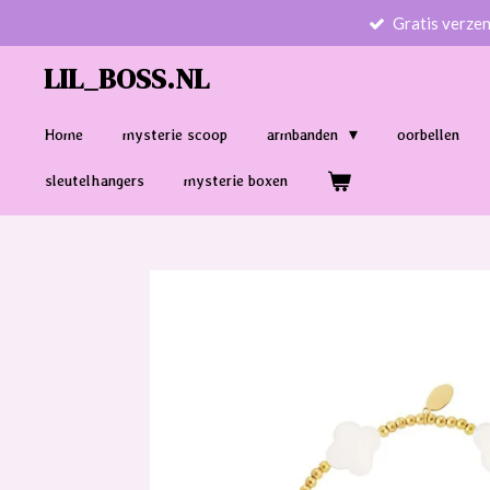
Gratis verze
Ga
direct
LIL_BOSS.NL
naar
de
Home
mysterie scoop
armbanden
oorbellen
hoofdinhoud
sleutelhangers
mysterie boxen