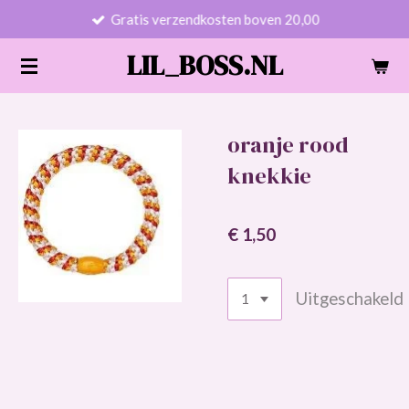
Gratis verzendkosten boven 20,00
Ga
direct
LIL_BOSS.NL
naar
de
hoofdinhoud
oranje rood
knekkie
€ 1,50
Uitgeschakeld