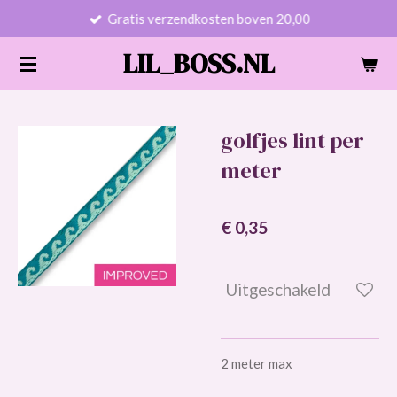
Gratis verzendkosten boven 20,00
Ga
direct
LIL_BOSS.NL
naar
de
hoofdinhoud
golfjes lint per
meter
€ 0,35
Uitgeschakeld
2 meter max