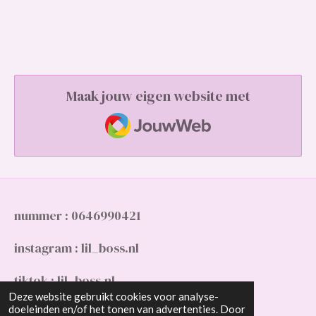
Maak jouw eigen website met
JouwWeb
nummer : 0646990421
instagram : lil_boss.nl
tiktok : lil_boss.nl
Deze website gebruikt cookies voor analyse-
doeleinden en/of het tonen van advertenties. Door
gmail : Slimanimaya10@gmail.com