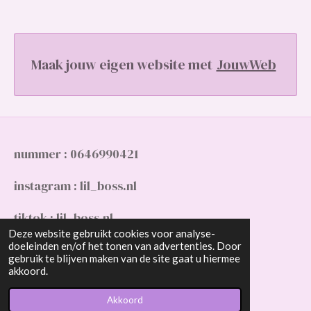
Maak jouw eigen website met
JouwWeb
nummer : 0646990421
instagram : lil_boss.nl
tiktok : lil_boss.nl
Deze website gebruikt cookies voor analyse-
doeleinden en/of het tonen van advertenties. Door
gmail : Slimanimaya10@gmail.com
gebruik te blijven maken van de site gaat u hiermee
© 2023 - 2026 lil_boss.nl
akkoord.
Powered by
JouwWeb
Akkoord