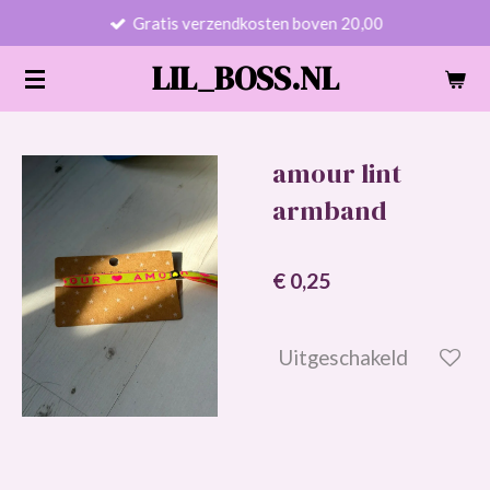
Gratis verzendkosten boven 20,00
Ga
direct
LIL_BOSS.NL
naar
de
hoofdinhoud
amour lint
armband
€ 0,25
Uitgeschakeld