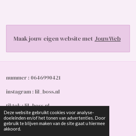
Maak jouw eigen website met
JouwWeb
nummer : 0646990421
instagram : lil_boss.nl
tiktok : lil_boss.nl
Deze website gebruikt cookies voor analyse-
doeleinden en/of het tonen van advertenties. Door
gmail : Slimanimaya10@gmail.com
gebruik te blijven maken van de site gaat u hiermee
© 2023 - 2026 lil_boss.nl
akkoord.
Powered by
JouwWeb