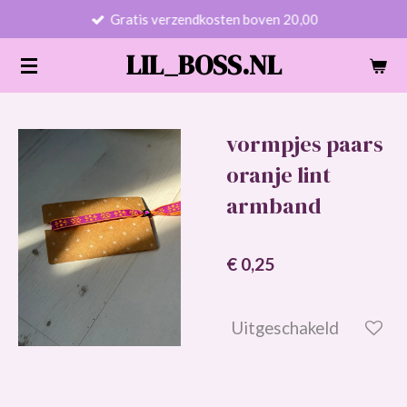
Gratis verzendkosten boven 20,00
Ga
direct
LIL_BOSS.NL
naar
de
hoofdinhoud
vormpjes paars
oranje lint
armband
€ 0,25
Uitgeschakeld