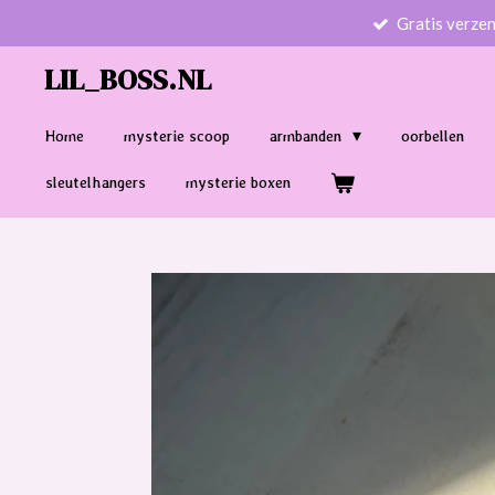
Gratis verze
Ga
direct
LIL_BOSS.NL
naar
de
Home
mysterie scoop
armbanden
oorbellen
hoofdinhoud
sleutelhangers
mysterie boxen