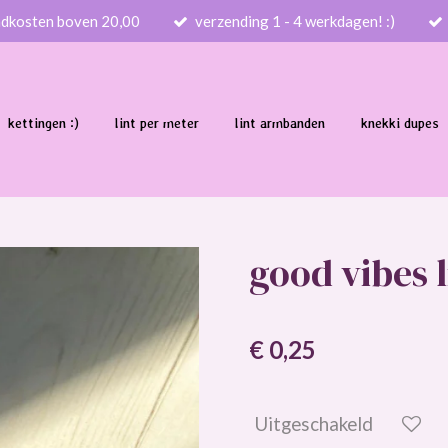
ndkosten boven 20,00
verzending 1 - 4 werkdagen! :)
kettingen :)
lint per meter
lint armbanden
knekki dupes
good vibes 
€ 0,25
Uitgeschakeld