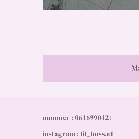
M
nummer : 0646990421
instagram : lil_boss.nl